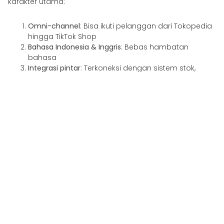
karakter utama:
Omni-channel
: Bisa ikuti pelanggan dari Tokopedia
hingga TikTok Shop
Bahasa Indonesia & Inggris
: Bebas hambatan
bahasa
Integrasi pintar
: Terkoneksi dengan sistem stok,
logistik, dan pembayaran
Dengan kemampuan ini, chatbot bisa memberikan
pengalaman yang lengkap dan lokal banget.
Chatbot AI Kini Lebih
Mudah untuk Diluncurkan
Tak perlu pusing teknis. Dengan platform seperti Woztell,
LimeChat, atau Yellow.ai, kamu bisa:
Go live hanya dalam hitungan hari
Mulai dari alur percakapan sederhana dan