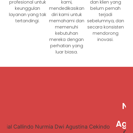
profesional untuk
kami,
dan klien yang
keunggulan
mendedikasikan
belum pernah
layanan yang tak
diri kami untuk
terjadi
tertandingi.
memahami dan
sebelumnya, dan
memenuhi
secara konsisten
kebutuhan
mendorong
mereka dengan
inovasi.
perhatian yang
luar biasa.
Nu
D
Agu
CEO