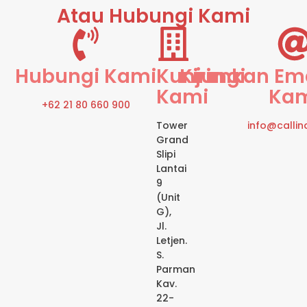
Atau Hubungi Kami
Hubungi Kami
Kunjungi
Kirimkan Em
Kami
Ka
+62 21 80 660 900
Tower
info@calli
Grand
Slipi
Lantai
9
(Unit
G),
Jl.
Letjen.
S.
Parman
Kav.
22-