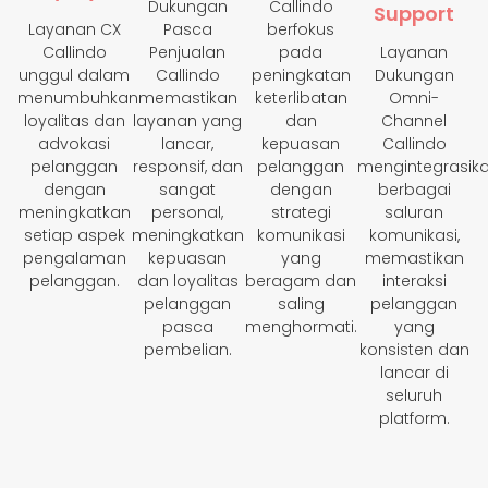
Dukungan
Callindo
Support
Layanan CX
Pasca
berfokus
Callindo
Penjualan
pada
Layanan
unggul dalam
Callindo
peningkatan
Dukungan
menumbuhkan
memastikan
keterlibatan
Omni-
loyalitas dan
layanan yang
dan
Channel
advokasi
lancar,
kepuasan
Callindo
pelanggan
responsif, dan
pelanggan
mengintegrasik
dengan
sangat
dengan
berbagai
meningkatkan
personal,
strategi
saluran
setiap aspek
meningkatkan
komunikasi
komunikasi,
pengalaman
kepuasan
yang
memastikan
pelanggan.
dan loyalitas
beragam dan
interaksi
pelanggan
saling
pelanggan
pasca
menghormati.
yang
pembelian.
konsisten dan
lancar di
seluruh
platform.