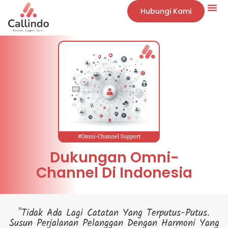
Hubungi Kami
Dukungan Omni-
Channel Di Indonesia
"Tidak Ada Lagi Catatan Yang Terputus-Putus.
Susun Perjalanan Pelanggan Dengan Harmoni Yang