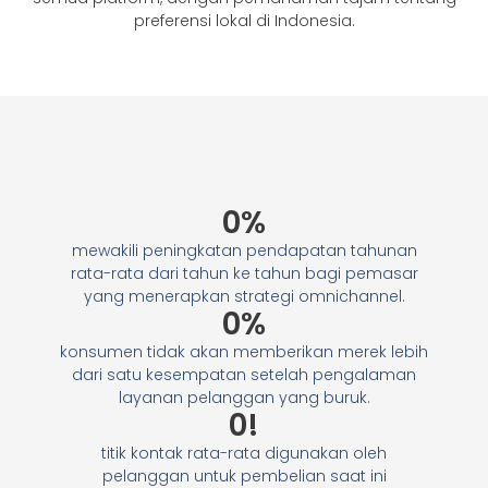
preferensi lokal di Indonesia.
0
%
mewakili peningkatan pendapatan tahunan
rata-rata dari tahun ke tahun bagi pemasar
yang menerapkan strategi omnichannel.
0
%
konsumen tidak akan memberikan merek lebih
dari satu kesempatan setelah pengalaman
layanan pelanggan yang buruk.
0
!
titik kontak rata-rata digunakan oleh
pelanggan untuk pembelian saat ini