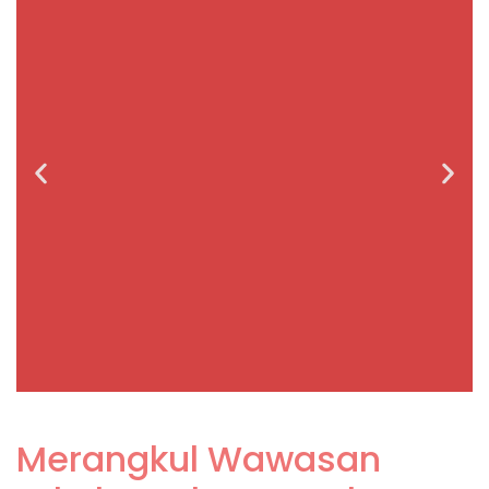
Solusi Obrolan
Merangkul Wawasan
Terintegrasi