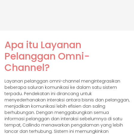
Apa itu Layanan
Pelanggan Omni-
Channel?
Layanan pelanggan omni-channel mengintegrasikan
beberapa saluran komunikasi ke dalam satu sistem
terpadu. Pendekatan ini dirancang untuk
menyederhanakan interaksi antara bisnis dan pelanggan,
menjadikan komunikasi lebih efisien dan saling
berhubungan. Dengan menggabungkan semua
informasi pelanggan dan interaksi sebelumnya di satu
tempat, Callindo menawarkan pengalaman yang lebih
lancar dan terhubung. Sistem ini memungkinkan