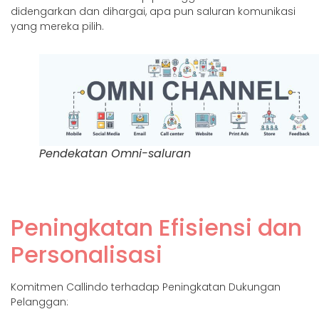
didengarkan dan dihargai, apa pun saluran komunikasi
yang mereka pilih.
Pendekatan Omni-saluran
Peningkatan Efisiensi dan
Personalisasi
Komitmen Callindo terhadap Peningkatan Dukungan
Pelanggan: