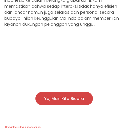
Indonesia ke dalam kerangka global kami, kami
memastikan bahwa setiap interaksi tidak hanya efisien
dan lancar namun juga selaras dan personal secara
budaya. Inilah keunggulan Callindo dalam memberikan
layanan dukungan pelanggan yang unggul.
Siap Meningkatkan
Pengalaman Pelanggan
Anda?
Transformasikan Bisnis Anda dengan Solusi
Dukungan Khusus Callindo.
Ya, Mari Kita Bicara
Berhubungan