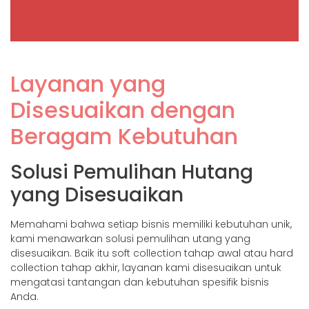
Pemulihan Uang
Layanan yang
Berbasis Agen
Disesuaikan dengan
Callindo Menyediakan Layanan
Beragam Kebutuhan
Pengembalian Uang Berbasis
Agen, Mempekerjakan
Profesional Yang Sangat Terlatih
Solusi Pemulihan Hutang
Untuk Mengelola Penagihan
Portofolio Non-Performing Loan
yang Disesuaikan
(NPL) Berdasarkan Biaya.
Layanan Ini Memastikan
Pemulihan Dana Yang Lebih
Memahami bahwa setiap bisnis memiliki kebutuhan unik,
Efisien, Meningkatkan Stabilitas
kami menawarkan solusi pemulihan utang yang
Keuangan Anda.
disesuaikan. Baik itu soft collection tahap awal atau hard
collection tahap akhir, layanan kami disesuaikan untuk
mengatasi tantangan dan kebutuhan spesifik bisnis
Anda.