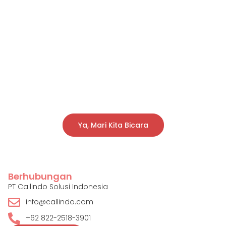
Siap Meningkatkan
Pengalaman Pelanggan
Anda?
Transformasikan Bisnis Anda dengan Solusi
Dukungan Khusus Callindo.
Ya, Mari Kita Bicara
Berhubungan
PT Callindo Solusi Indonesia
info@callindo.com
+62 822-2518-3901