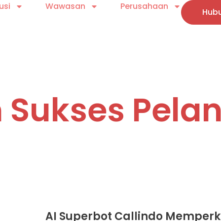
usi
Wawasan
Perusahaan
Hubu
h Sukses Pela
AI Superbot Callindo Memperk