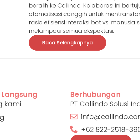
beralih ke Callindo. Kolaborasi ini be
otomatisasi canggih untuk mentransfo
rasio efisiensi interaksi bot vs. manusia
melampaui semua ekspektasi.
Baca Selengkapnya
 Langsung
Berhubungan
g kami
PT Callindo Solusi I
info@callindo.c
gi
+62 822-2518-39