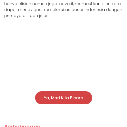
hanya efisien namun juga inovatif, memastikan klien kami
dapat menavigasi kompleksitas pasar Indonesia dengan
percaya diri dan jelas.
Siap Meningkatkan
Pengalaman Pelanggan
Anda?
Transformasikan Bisnis Anda dengan Solusi
Dukungan Khusus Callindo.
Ya, Mari Kita Bicara
Berhubungan