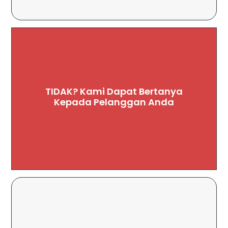
TIDAK? Kami Dapat Bertanya
individu eksternal kami.
Kepada Pelanggan Anda
dengan berinteraksi dengan pelanggan atau
Kami dapat memvalidasi asumsi Anda