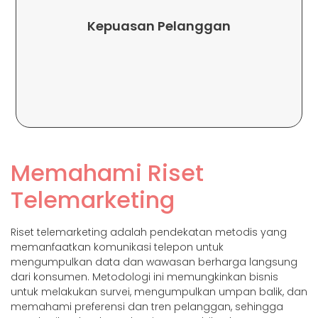
Indonesia?
Anda Memenuhi Harapan Pelanggan Di
Kepuasan Pelanggan
Anda Tahu Apakah Standar Layanan
Layanan Pelanggan Anda, Bagaimana
Dengan Masukan Terkini Pada Hotline
Memahami Riset
Telemarketing
Riset telemarketing adalah pendekatan metodis yang
memanfaatkan komunikasi telepon untuk
mengumpulkan data dan wawasan berharga langsung
dari konsumen. Metodologi ini memungkinkan bisnis
untuk melakukan survei, mengumpulkan umpan balik, dan
memahami preferensi dan tren pelanggan, sehingga