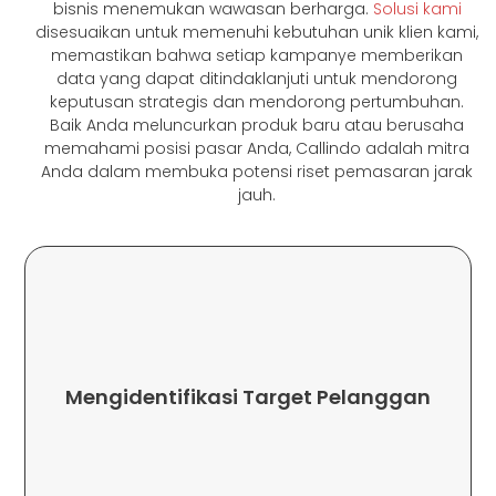
bisnis menemukan wawasan berharga.
Solusi kami
disesuaikan untuk memenuhi kebutuhan unik klien kami,
memastikan bahwa setiap kampanye memberikan
data yang dapat ditindaklanjuti untuk mendorong
keputusan strategis dan mendorong pertumbuhan.
Baik Anda meluncurkan produk baru atau berusaha
memahami posisi pasar Anda, Callindo adalah mitra
Anda dalam membuka potensi riset pemasaran jarak
jauh.
Belakang Ekonomi Di Berbagai Wilayah?
Anda, Mengingat Beragamnya Latar
Mengidentifikasi Target Pelanggan
Menggunakan Solusi Pembayaran Seluler
Indonesia Mana Yang Paling Mungkin
Tahukah Anda Segmen Masyarakat