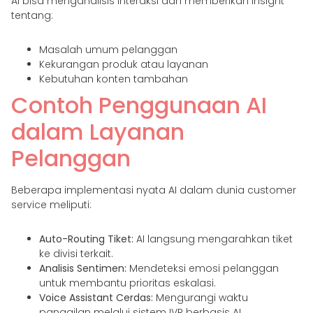
AI bisa menganalisis interaksi dan memberikan insight
tentang:
Masalah umum pelanggan
Kekurangan produk atau layanan
Kebutuhan konten tambahan
Contoh Penggunaan AI
dalam Layanan
Pelanggan
Beberapa implementasi nyata AI dalam dunia customer
service meliputi:
Auto-Routing Tiket:
AI langsung mengarahkan tiket
ke divisi terkait.
Analisis Sentimen:
Mendeteksi emosi pelanggan
untuk membantu prioritas eskalasi.
Voice Assistant Cerdas:
Mengurangi waktu
panggilan melalui sistem IVR berbasis AI.