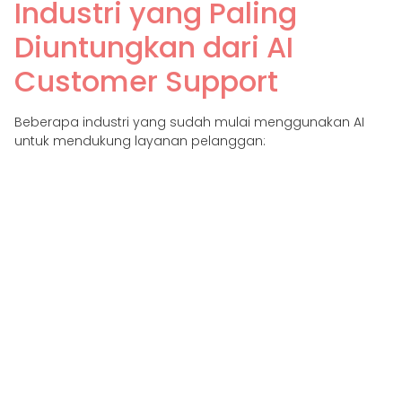
Industri yang Paling
Diuntungkan dari AI
Customer Support
Beberapa industri yang sudah mulai menggunakan AI
untuk mendukung layanan pelanggan:
E-commerce:
Chatbot untuk cek pesanan,
pengembalian, promo
Keuangan & Perbankan:
Virtual agent untuk cek
saldo, laporan penipuan, onboarding
Telekomunikasi:
Bantuan tagihan dan
troubleshooting
Pelayanan kesehatan:
Booking janji, pengecekan
gejala, tanya jawab seputar layanan
Travel & Hospitality:
Otomatisasi booking, refund,
check-in
Mengapa Bisnis di