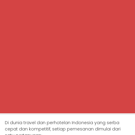
Di dunia travel dan perhotelan Indonesia yang serba
cepat dan kompetitif, setiap pemesanan dimulai dari