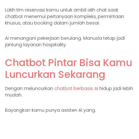
Latih tim reservasi kamu untuk ambil alih chat saat
chatbot menemui pertanyaan kompleks, permintaan
khusus, atau booking dalam jumlah besar.
AI menangani pekerjaan berulang. Manusia tetap jadi
jantung layanan hospitality.
Chatbot Pintar Bisa Kamu
Luncurkan Sekarang
Dengan meluncurkan
chatbot berbasis AI
hidup jadi lebih
mudah.
Bayangkan kamu punya asisten AI yang:
Fasih Bahasa Indonesia dan sopan
Siaga 24/7 di WhatsApp, Instagram, dan Messenger
Bisa jawab pertanyaan, tawarkan promo, dan bantu