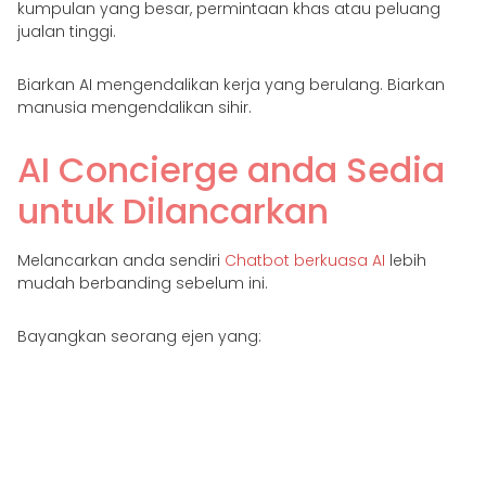
kumpulan yang besar, permintaan khas atau peluang
jualan tinggi.
Biarkan AI mengendalikan kerja yang berulang. Biarkan
manusia mengendalikan sihir.
AI Concierge anda Sedia
untuk Dilancarkan
Melancarkan anda sendiri
Chatbot berkuasa AI
lebih
mudah berbanding sebelum ini.
Bayangkan seorang ejen yang:
Fasih berbahasa Indonesia
Balas serta-merta merentas WhatsApp, Messenger
dan Instagram
Mengurus tempahan, promosi dan Soalan Lazim
secara automatik