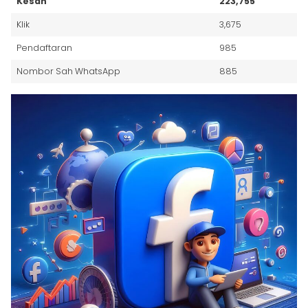
Kesan
223,755
Klik
3,675
Pendaftaran
985
Nombor Sah WhatsApp
885