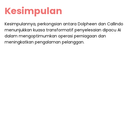
Kesimpulan
Kesimpulannya, perkongsian antara Dolpheen dan Callindo
menunjukkan kuasa transformatif penyelesaian dipacu AI
dalam mengoptimumkan operasi perniagaan dan
meningkatkan pengalaman pelanggan.
Dolpheen menambah baik penjanaan utama dan proses
pra-jualan mereka dengan memanfaatkan kemajuan
Callindo
Pusat panggilan sumber luar dipacu AI di
Indonesia
, menyepadukan Woztell, dan menggunakan
OpenAI ChatGPT, memfokuskan pada pelanggan bernilai
tinggi dan menetapkan piawaian baharu untuk kecekapan
dan kualiti perkhidmatan pelanggan.
Sebagai
Dolpheen
dan Callindo meneruskan perjalanan
kejayaan mereka, masa depan menjanjikan pertumbuhan
dan inovasi selanjutnya dalam mengemudi kerumitan
perhubungan pelanggan dengan lancar.