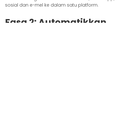
sosial dan e-mel ke dalam satu platform.
Fasa 2: Automatikkan
Interaksi Kelantangan
Tinggi
Gunakan chatbots dan voicebots untuk mengendalikan
pertanyaan biasa atau berulang.
Fasa 3: Mengintegrasikan
CRM
Pastikan data pelanggan disegerakkan merentas
pasukan dan jabatan.
Fasa 4: Laksanakan
Penghalaan Pintar