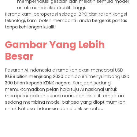
memperhalusi gesaan dan melatih semula model
untuk memastikan kualiti tinggi.
Kerana kami beroperasi sebagai BPO dan rakan kongsi
teknologi, kami boleh membantu anda
bergerak pantas
tanpa kehilangan kualiti
.
Gambar Yang Lebih
Besar
Pasaran AI Indonesia diramalkan akan mencapai
USD
10.88 bilion menjelang 2030
dan boleh menyumbang
USD
300 bilion kepada KDNK negara
. Kerajaan sedang
memuktamadkan pelan hala tuju AI nasional untuk
mempercepatkan penerimaan, dan inisiatif tempatan
sedang membina model bahasa yang dioptimumkan
untuk Bahasa Indonesia dan dialek serantau.
Inilah masa yang sesuai untuk syarikat mencuba,
merintis dan menskalakan penyelesaian AI. Mereka yang
menerima gelombang ini sekarang akan mempunyai