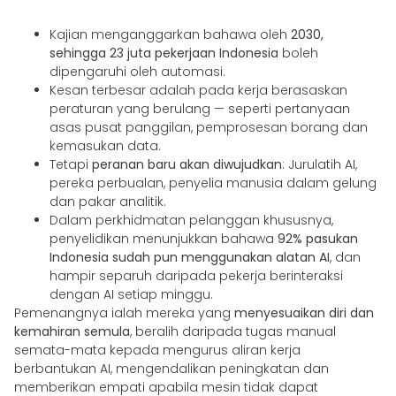
Kajian menganggarkan bahawa oleh
2030,
sehingga 23 juta pekerjaan Indonesia
boleh
dipengaruhi oleh automasi.
Kesan terbesar adalah pada kerja berasaskan
peraturan yang berulang — seperti pertanyaan
asas pusat panggilan, pemprosesan borang dan
kemasukan data.
Tetapi
peranan baru akan diwujudkan
: Jurulatih AI,
pereka perbualan, penyelia manusia dalam gelung
dan pakar analitik.
Dalam perkhidmatan pelanggan khususnya,
penyelidikan menunjukkan bahawa
92% pasukan
Indonesia sudah pun menggunakan alatan AI
, dan
hampir separuh daripada pekerja berinteraksi
dengan AI setiap minggu.
Pemenangnya ialah mereka yang
menyesuaikan diri dan
kemahiran semula
, beralih daripada tugas manual
semata-mata kepada mengurus aliran kerja
berbantukan AI, mengendalikan peningkatan dan
memberikan empati apabila mesin tidak dapat