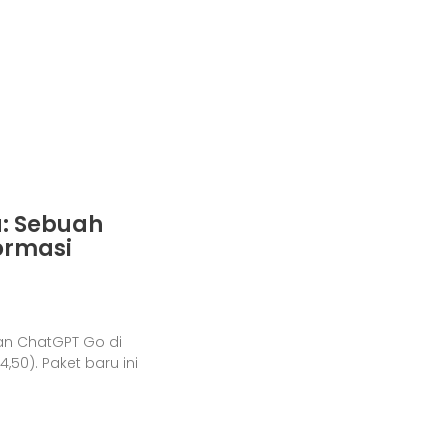
a: Sebuah
ormasi
an ChatGPT Go di
,50). Paket baru ini