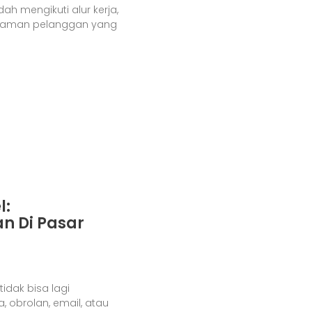
h mengikuti alur kerja,
galaman pelanggan yang
l:
n Di Pasar
idak bisa lagi
, obrolan, email, atau