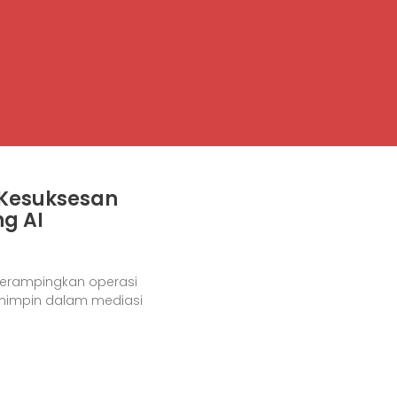
 Kesuksesan
g AI
k merampingkan operasi
mimpin dalam mediasi