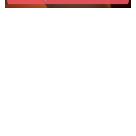
Kenapa Pesan WhatsApp Yang
Dipersonalisasi Adalah Masa Depan
Marketing Di 2025
27 Januari 2025
Pemasaran berkembang dengan cepat, dan pesan yang
dipersonalisasi kini penting bagi bisnis yang ingin
melibatkan audiens mereka secara efektif. Pelanggan
tidak lagi menanggapi pemasaran massal yang generik;