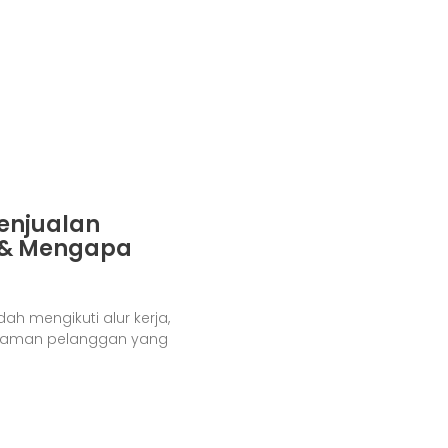
enjualan
r & Mengapa
h mengikuti alur kerja,
galaman pelanggan yang