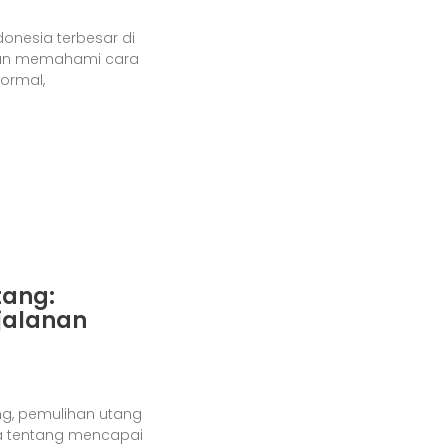
onesia terbesar di
itan memahami cara
formal,
ang:
jalanan
g, pemulihan utang
a tentang mencapai