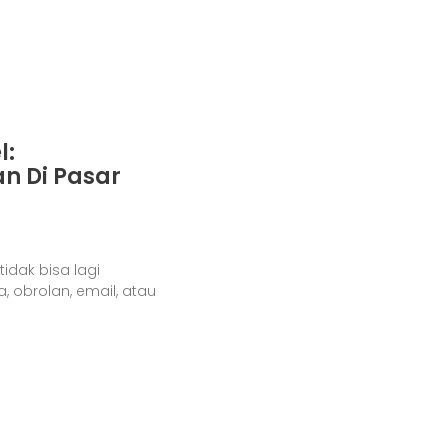
l:
n Di Pasar
idak bisa lagi
, obrolan, email, atau