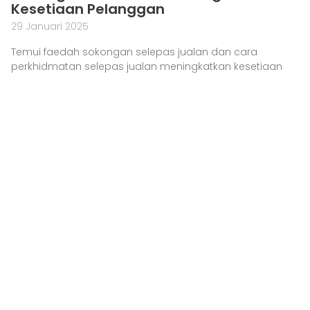
Kesetiaan Pelanggan
29 Januari 2025
Temui faedah sokongan selepas jualan dan cara
perkhidmatan selepas jualan meningkatkan kesetiaan
pelanggan. Ketahui strategi penting untuk kejayaan
perniagaan!
Baca Lagi »
Langgan Surat Berita Kami
Langgan