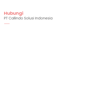
Hubungi
PT Callindo Solusi Indonesia
info@callindo.com
+62 822-2518-3901
Hubungi Kami