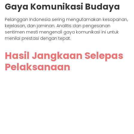
Gaya Komunikasi Budaya
Pelanggan Indonesia sering mengutamakan kesopanan,
kejelasan, dan jaminan. Analitis dan pengesanan
sentimen mesti mengenali gaya komunikasi ini untuk
menilai prestasi dengan tepat.
Hasil Jangkaan Selepas
Pelaksanaan
Syarikat yang menggunakan analisis dipacu AI biasanya
melihat peningkatan yang boleh diukur:
CSAT yang lebih tinggi disebabkan perkhidmatan
yang lebih konsisten
Masa penyelesaian yang lebih pantas daripada
pengesanan isu awal
Peningkatan yang dikurangkan dan lebih sedikit
panggilan berulang