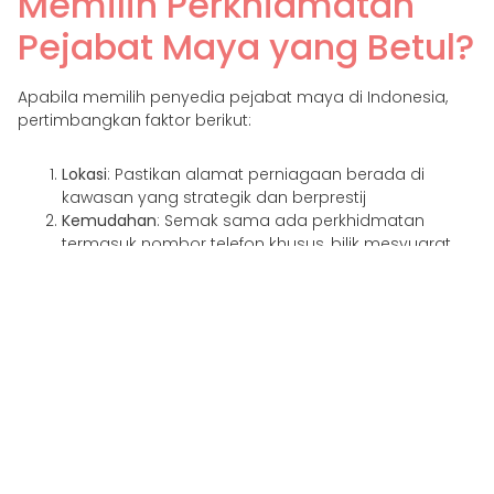
Memilih Perkhidmatan
Pejabat Maya yang Betul?
Apabila memilih penyedia pejabat maya di Indonesia,
pertimbangkan faktor berikut:
Lokasi
: Pastikan alamat perniagaan berada di
kawasan yang strategik dan berprestij
Kemudahan
: Semak sama ada perkhidmatan
termasuk nombor telefon khusus, bilik mesyuarat
dan pengendalian mel
penentuan harga
: Bandingkan kos perkhidmatan
dengan faedah yang ditawarkan
Kesahan
: Sahkan sama ada perkhidmatan tersebut
boleh digunakan untuk pendaftaran syarikat dan
dokumen rasmi
Pejabat maya di Indonesia ialah penyelesaian yang
fleksibel dan kos efektif untuk perniagaan yang ingin
mengekalkan kehadiran profesional tanpa pejabat fizikal.
Dengan faedah seperti kredibiliti yang dipertingkatkan,