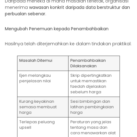
Daripada meneka di mana masalah terletak, organisasi
menerima
wawasan konkrit daripada data berstruktur dan
perbualan sebenar
.
Mengubah Penemuan kepada Penambahbaikan
Hasilnya telah diterjemahkan ke dalam tindakan praktikal:
Masalah Ditemui
Penambahbaikan
Dilaksanakan
Ejen melangkau
Skrip dipertingkatkan
penjelasan nilai
untuk memastikan
faedah dijelaskan
sebelum harga
Kurang keyakinan
Sesi bimbingan dan
semasa membuat
latihan pembingkaian
harga
harga
Terlepas peluang
Peraturan yang jelas
upsell
tentang masa dan
cara menawarkan alat