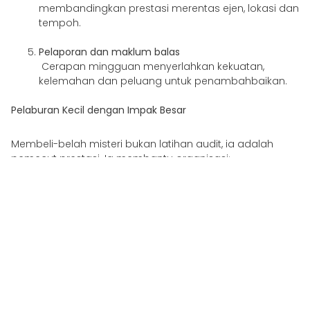
membandingkan prestasi merentas ejen, lokasi dan
tempoh.
Pelaporan dan maklum balas
Cerapan mingguan menyerlahkan kekuatan,
kelemahan dan peluang untuk penambahbaikan.
Pelaburan Kecil dengan Impak Besar
Membeli-belah misteri bukan latihan audit, ia adalah
pemecut prestasi. Ia membantu organisasi:
Selaraskan setiap jurujual kepada standard yang
sama
Kuatkan nada mereka tanpa menulis semula
produk
Tingkatkan penukaran tanpa meningkatkan kos
pengiklanan