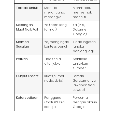
Terbaik Untuk
Menulis,
Membaca,
merancang,
menyemak,
merangka
meneliti
Sokongan
Ya (berbilang
Ya (PDF,
Muat Naik Fail
format)
Dokumen
Google)
Memori
Ya, mengingati
Tiada ingatan
Susulan
konteks penuh
jangka
panjang lagi
Petikan
Tidak selalu
Sentiasa
ditunjukkan
tunjukkan
sumber
Output Kreatif
Kuat (e-mel,
Lemah
nada, skrip)
(terutamanya
jawapan Soal
Jawab)
Ketersediaan
Pengguna
Percuma
ChatGPT Pro
dengan akaun
sahaja
Google