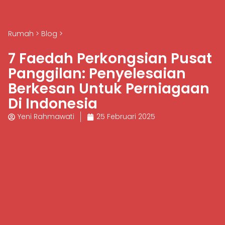
Rumah
>
Blog
>
7 Faedah Perkongsian Pusat
Panggilan: Penyelesaian
Berkesan Untuk Perniagaan
Di Indonesia
Yeni Rahmawati
25 Februari 2025