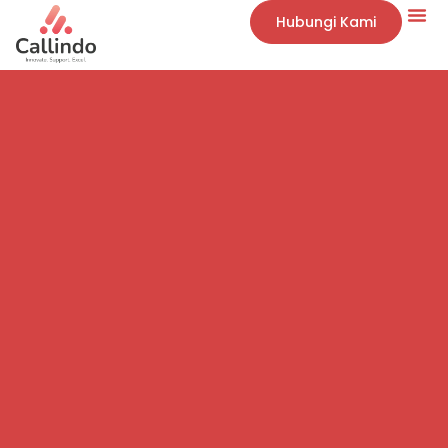
Hubungi Kami