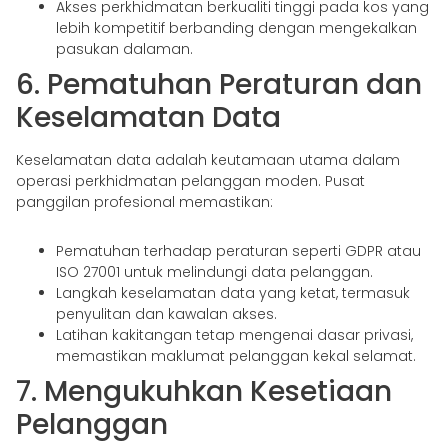
Akses perkhidmatan berkualiti tinggi pada kos yang
lebih kompetitif berbanding dengan mengekalkan
pasukan dalaman.
6. Pematuhan Peraturan dan
Keselamatan Data
Keselamatan data adalah keutamaan utama dalam
operasi perkhidmatan pelanggan moden. Pusat
panggilan profesional memastikan:
Pematuhan terhadap peraturan seperti GDPR atau
ISO 27001 untuk melindungi data pelanggan.
Langkah keselamatan data yang ketat, termasuk
penyulitan dan kawalan akses.
Latihan kakitangan tetap mengenai dasar privasi,
memastikan maklumat pelanggan kekal selamat.
7. Mengukuhkan Kesetiaan
Pelanggan