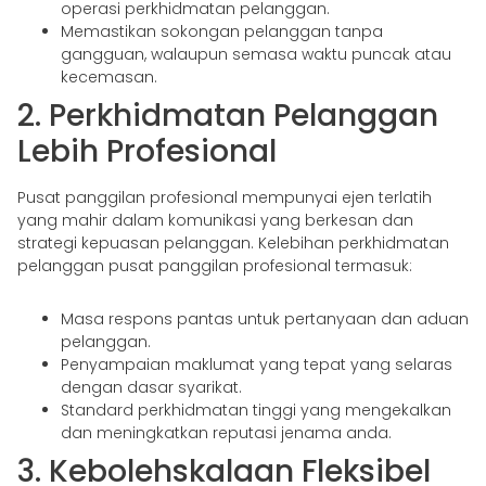
operasi perkhidmatan pelanggan.
Memastikan sokongan pelanggan tanpa
gangguan, walaupun semasa waktu puncak atau
kecemasan.
2. Perkhidmatan Pelanggan
Lebih Profesional
Pusat panggilan profesional mempunyai ejen terlatih
yang mahir dalam komunikasi yang berkesan dan
strategi kepuasan pelanggan. Kelebihan perkhidmatan
pelanggan pusat panggilan profesional termasuk:
Masa respons pantas untuk pertanyaan dan aduan
pelanggan.
Penyampaian maklumat yang tepat yang selaras
dengan dasar syarikat.
Standard perkhidmatan tinggi yang mengekalkan
dan meningkatkan reputasi jenama anda.
3. Kebolehskalaan Fleksibel