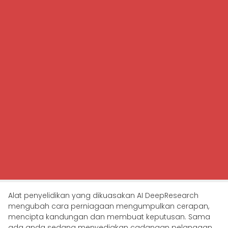
Alat penyelidikan yang dikuasakan AI DeepResearch
mengubah cara perniagaan mengumpulkan cerapan,
mencipta kandungan dan membuat keputusan. Sama
ada anda sedang menyediakan cadangan pelanggan,