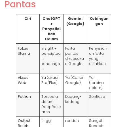
Pantas
Ciri
ChatGPT
Gemini
Kebingun
+
(Google)
gan
Penyelidi
kan
Dalam
Fokus
Insight +
Fakta
Penyelidik
Utama
penciptaa
pantas
an fakta
n
dikuasaka
yang
kandunga
n Google
disahkan
n
Akses
Ya (akaun
Ya (Carian
Ya
Web
Pro/Plus)
Google)
(terbina
dalam)
Petikan
Tersedia
Kadang-
Sentiasa
dalam
kadang
DeepRese
arch
Output
tinggi
rendah
Sangat
Boleh
Rendah