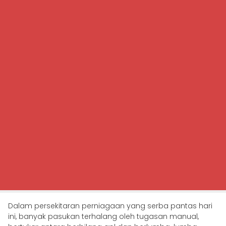
Dalam persekitaran perniagaan yang serba pantas hari
ini, banyak pasukan terhalang oleh tugasan manual,