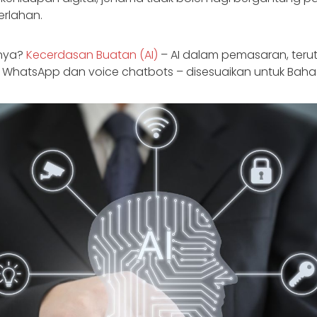
erlahan.
nnya?
Kecerdasan Buatan (AI)
– AI dalam pemasaran, ter
WhatsApp dan voice chatbots – disesuaikan untuk Baha