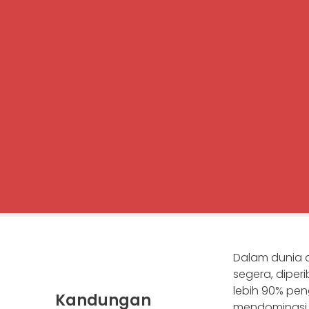
Dalam dunia d
segera, diper
lebih 90% pe
Kandungan
mendominasi k