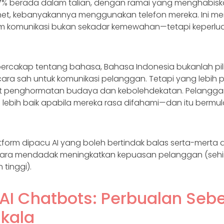
7% berada dalam talian, dengan ramai yang menghabiska
ernet, kebanyakannya menggunakan telefon mereka. Ini me
am komunikasi bukan sekadar kemewahan—tetapi keperlu
bercakap tentang bahasa, Bahasa Indonesia bukanlah pi
cara sah untuk komunikasi pelanggan. Tetapi yang lebih p
at penghormatan budaya dan kebolehdekatan. Pelanggan
lebih baik apabila mereka rasa difahami—dan itu bermu
tform dipacu AI yang boleh bertindak balas serta-merta
cara mendadak meningkatkan kepuasan pelanggan (seh
 tinggi).
AI Chatbots: Perbualan Seb
kala