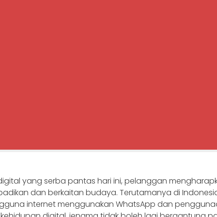
igital yang serba pantas hari ini, pelanggan mengharapk
ibadikan dan berkaitan budaya. Terutamanya di Indonesi
ngguna internet menggunakan WhatsApp dan pengguna
ehidupan digital, jenama tidak boleh lagi bergantung 