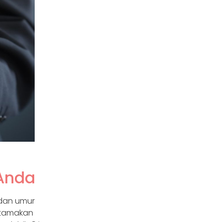
Anda
 dan umur
utamakan