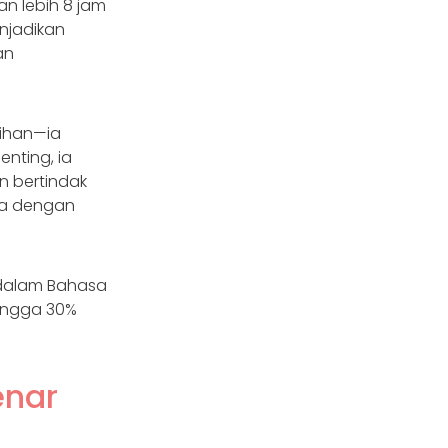
n lebih 8 jam
njadikan
an
lihan—ia
enting, ia
 bertindak
la dengan
 dalam Bahasa
ingga 30%
enar