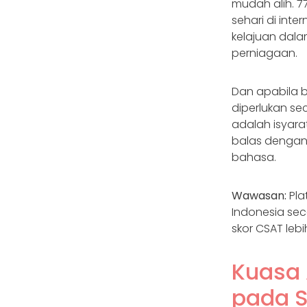
mudah alih. 7
sehari di int
kelajuan dal
perniagaan.
Dan apabila 
diperlukan se
adalah isyar
balas dengan 
bahasa.
Wawasan:
Pla
Indonesia se
skor CSAT lebih
Kuasa 
pada S