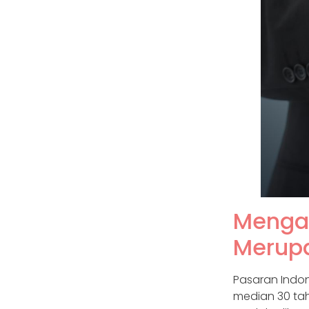
Menga
Merupa
Pasaran Indon
median 30 t