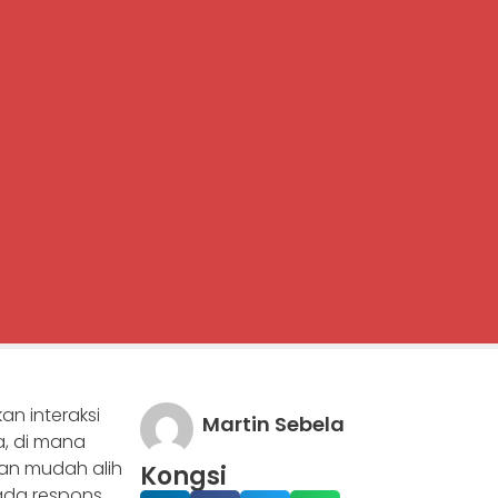
an interaksi
Martin Sebela
a, di mana
an mudah alih
Kongsi
pada respons