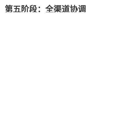
第五阶段：全渠道协调
客户旅程的每个环节都是相互关联的，从而提供从头到尾的无缝体
验。.
对客户生命周期的影响
通过采用全渠道战略，企业可以获得可衡量的收益：
更高的客户留存率
更高的净推荐值 (NPS)
降低运营成本
更快的分辨率时间
更一致的客户体验
结论
印尼消费者期望在所有沟通渠道都能获得快速、便捷且一致的服
务。从多渠道向全渠道的转变不仅仅是技术升级，更是对整个客户