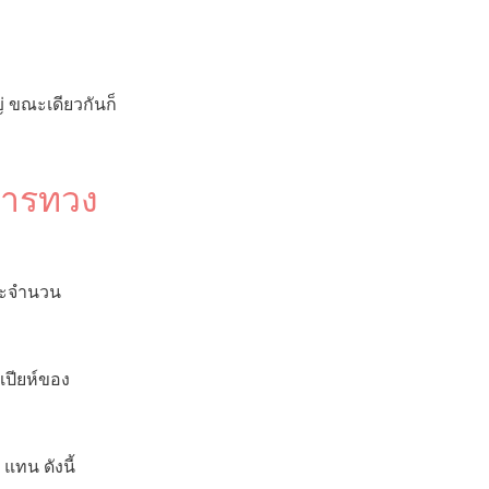
 ขณะเดียวกันก็
การทวง
ำระจำนวน
เปียห์ของ
 แทน ดังนี้