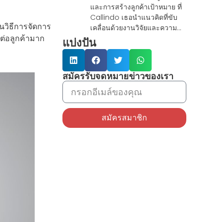
และการสร้างลูกค้าเป้าหมาย ที่
Callindo เธอนำแนวคิดที่ขับ
นวิธีการจัดการ
เคลื่อนด้วยงานวิจัยและความ
ต่อลูกค้ามาก
เชี่ยวชาญด้าน CRM มาถ่ายทอด
แบ่งปัน
บทความเชิงลึกเกี่ยวกับ
ประสบการณ์ลูกค้า กลยุทธ์การ
ตลาดทางโทรศัพท์ และการ
สมัครรับจดหมายข่าวของเรา
เปลี่ยนแปลงทางดิจิทัล ด้วย
ประสบการณ์การสนับสนุนทีม
งานทั่วโลกที่ทำงานจากระยะ
ไกล เยนีจึงมีความเชี่ยวชาญใน
สมัครสมาชิก
การเปลี่ยนข้อมูลที่ซับซ้อนให้
เป็นข้อมูลเชิงลึกที่นำไปปฏิบัติได้
จริง และสร้างเครือข่ายที่ขับ
เคลื่อนผลลัพธ์ทางธุรกิจ