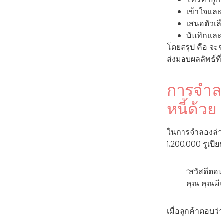
เข้าใจแล
เสนอตัวเล
บันทึกแล
โดยสรุป คือ จ
ส่งมอบผลลัพธ์ท
การจำลอ
หนี้ด้ว
ในการจำลองล่าสุ
1,200,000 รูเปียห
“สวัสดีตอ
คุณ คุณมี
เมื่อลูกค้าตอบว่