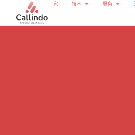
家
技术
服务