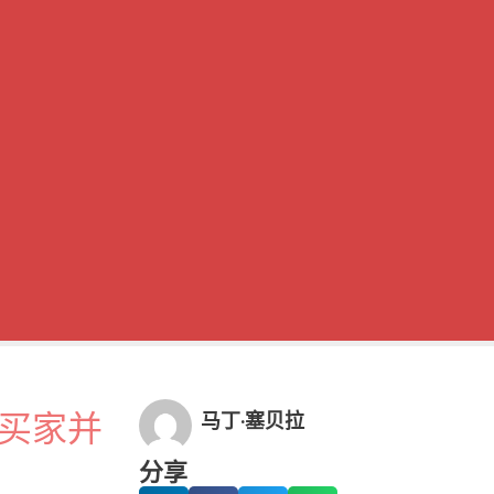
选买家并
马丁·塞贝拉
分享