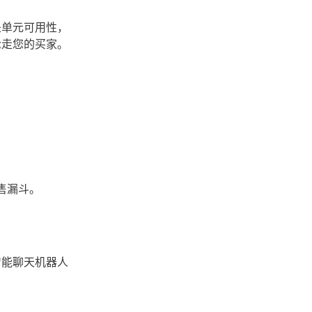
是单元可用性，
抢走您的买家。
售漏斗。
智能聊天机器人