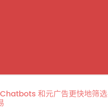
I Chatbots 和元广告更快地筛
易