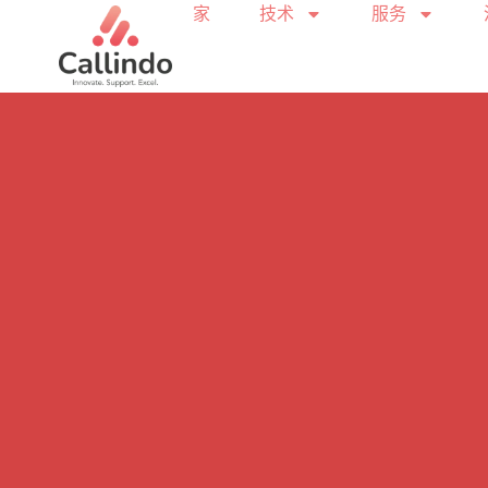
家
技术
服务