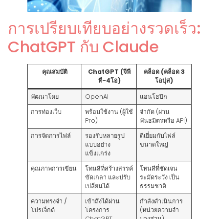
การเปรียบเทียบอย่างรวดเร็ว:
ChatGPT กับ Claude
คุณสมบัติ
ChatGPT (จีพี
คล็อด (คล็อด 3
ที-4โอ)
โอปุส)
พัฒนาโดย
OpenAI
แอนโธปิก
การท่องเว็บ
พร้อมใช้งาน (ผู้ใช้
จำกัด (ผ่าน
Pro)
พันธมิตรหรือ API)
การจัดการไฟล์
รองรับหลายรูป
ดีเยี่ยมกับไฟล์
แบบอย่าง
ขนาดใหญ่
แข็งแกร่ง
คุณภาพการเขียน
โทนสีที่สร้างสรรค์
โทนสีที่ชัดเจน
ขัดเกลา และปรับ
ระมัดระวัง เป็น
เปลี่ยนได้
ธรรมชาติ
ความทรงจำ /
เข้าถึงได้ผ่าน
กำลังดำเนินการ
โปรเจ็กต์
โครงการ
(หน่วยความจำ
ChatGPT
บางส่วน)