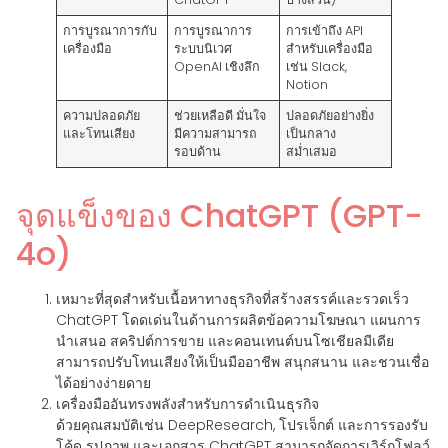
การบูรณาการกับ
การบูรณาการ
การเข้าถึง API
เครื่องมือ
ระบบนิเวศ
สำหรับเครื่องมือ
OpenAI เชิงลึก
เช่น Slack,
Notion
ความปลอดภัย
ช่วยเหลือดี มั่นใจ
ปลอดภัยอย่างยิ่ง
และโทนเสียง
มีความสามารถ
เป็นกลาง
รอบด้าน
สม่ำเสมอ
จุดแข็งของ ChatGPT (GPT-
4o)
เหมาะที่สุดสำหรับเนื้อหาทางธุรกิจที่สร้างสรรค์และรวดเร็ว
ChatGPT โดดเด่นในด้านการผลิตข้อความโฆษณา แผนการ
นำเสนอ สคริปต์การขาย และคอนเทนต์บนโซเชียลมีเดีย
สามารถปรับโทนเสียงให้เป็นมืออาชีพ สนุกสนาน และชวนเชื่อ
ได้อย่างง่ายดาย
เครื่องมืออันทรงพลังสำหรับการดำเนินธุรกิจ
ด้วยคุณสมบัติเช่น DeepResearch, โปรเจ็กต์ และการรองรับ
โค้ด รูปภาพ และเอกสาร ChatGPT สามารถจัดการเวิร์กโฟลว์