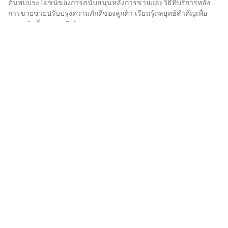
ค้นพบประโยชน์ของการสนับสนุนหลังการขายและวิธีที่บริการหลัง
การขายช่วยปรับปรุงความภักดีของลูกค้า เรียนรู้กลยุทธ์สำคัญเพื่อ
ความสำเร็จทางธุรกิจ!
อ่านเพิ่มเติม »
สมัครรับจดหมายข่าวของเรา
สมัครสมาชิก
ติดต่อเรา
พีที คอลลินโด โซลูซี่ อินโดนีเซีย
info@callindo.com