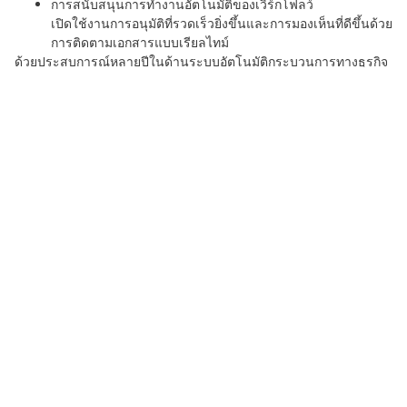
การสนับสนุนการทำงานอัตโนมัติของเวิร์กโฟลว์
เปิดใช้งานการอนุมัติที่รวดเร็วยิ่งขึ้นและการมองเห็นที่ดีขึ้นด้วย
การติดตามเอกสารแบบเรียลไทม์
ด้วยประสบการณ์หลายปีในด้านระบบอัตโนมัติกระบวนการทางธุรกิจ
และการเพิ่มประสิทธิภาพประสบการณ์ของลูกค้า Callindo ช่วยให้
บริษัทต่างๆ จัดแนวทางกลยุทธ์ลายเซ็นดิจิทัลให้สอดคล้องกับเป้าหมาย
การปฏิบัติงาน
เหตุใดลายเซ็นดิจิทัลจึงไม่ใช่
ทางเลือกอีกต่อไป
การเปลี่ยนผ่านสู่ดิจิทัลไม่ได้หมายถึงแค่ความสะดวกสบายอีกต่อไป แต่
หมายถึงการปฏิบัติตามกฎระเบียบ ประสิทธิภาพ และความปลอดภัย
เมื่อกฎระเบียบเข้มงวดขึ้นและเวิร์กโฟลว์มีการทำงานจากระยะไกล
หรือแบบไฮบริดมากขึ้น การมี
ลายเซ็นดิจิทัลที่ได้รับการรับรอง
วิธีแก้
ปัญหาถือเป็นสิ่งสำคัญ
ป้ายเมคาริ ที่ได้รับการสนับสนุนจากความเชี่ยวชาญของ Callindo
,
รับรองว่า: