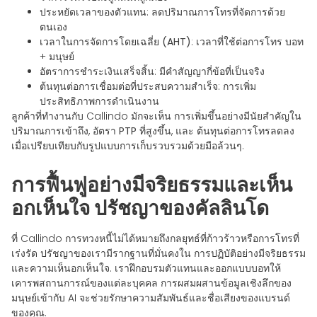
ประหยัดเวลาของตัวแทน
: ลดปริมาณการโทรที่จัดการด้วย
ตนเอง
เวลาในการจัดการโดยเฉลี่ย (AHT)
: เวลาที่ใช้ต่อการโทร บอท
+ มนุษย์
อัตราการชำระเงินเสร็จสิ้น
: มีคำสัญญากี่ข้อที่เป็นจริง
ต้นทุนต่อการเชื่อมต่อที่ประสบความสำเร็จ
: การเพิ่ม
ประสิทธิภาพการดำเนินงาน
ลูกค้าที่ทำงานกับ Callindo มักจะเห็น
การเพิ่มขึ้นอย่างมีนัยสำคัญใน
ปริมาณการเข้าถึง
,
อัตรา PTP ที่สูงขึ้น
, และ
ต้นทุนต่อการโทรลดลง
เมื่อเปรียบเทียบกับรูปแบบการเก็บรวบรวมด้วยมือล้วนๆ.
การฟื้นฟูอย่างมีจริยธรรมและเห็น
อกเห็นใจ ปรัชญาของคัลลินโด
ที่ Callindo การทวงหนี้ไม่ได้หมายถึงกลยุทธ์ที่ก้าวร้าวหรือการโทรที่
เร่งรัด ปรัชญาของเรามีรากฐานที่มั่นคงใน
การปฏิบัติอย่างมีจริยธรรม
และความเห็นอกเห็นใจ
. เราฝึกอบรมตัวแทนและออกแบบบอทให้
เคารพสถานการณ์ของแต่ละบุคคล การผสมผสานข้อมูลเชิงลึกของ
มนุษย์เข้ากับ AI จะช่วยรักษาความสัมพันธ์และชื่อเสียงของแบรนด์
ของคุณ.