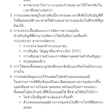
ทันที.
หากพวกเขาไม่ว่าง ระบบจะกำหนดเวลาให้โทรกลับใน
เวลาที่เหมาะสมกว่า.
การแบ่งหมวดหมู่ในช่วงต้นนี้จะช่วยลดเวลาที่เสียไปกับบัญชีที่
ไม่มีคุณสมบัติ และช่วยให้ตัวแทนสามารถมุ่งเน้นไปที่กรณีที่ถูก
ต้องได้.
การเจรจาเบื้องต้นและการจัดการความมุ่งมั่น
สำหรับบัญชีที่สามารถจัดการได้หรือมีความเสี่ยงต่ำ
Voicebots สามารถจัดการ:
การเจรจาผ่อนชำระแบบง่ายๆ
การยืนยัน “สัญญาที่จะชำระเงิน” (PTP)
การเตือนความจำและการติดตามผลตามคำมั่นสัญญา
สรุปยอดคงค้าง
การโต้ตอบทั้งหมดจะถูกบันทึกและซิงค์แบบเรียลไทม์กับระบบ
ภายใน.
การส่งต่อข้อมูลแบบไร้รอยต่อไปยังตัวแทนของมนุษย์
ในสถานการณ์ที่ซับซ้อนหรือละเอียดอ่อนทางอารมณ์มากขึ้น
บอทเสียงสามารถโอนสายสนทนาพร้อมบริบทการสนทนา
ทั้งหมดไปยังเจ้าหน้าที่ที่เป็นมนุษย์ได้ ซึ่งช่วยให้มั่นใจได้ว่า:
ไม่จำเป็นที่ลูกค้าจะต้องเล่าเรื่องซ้ำ
ตัวแทนของมนุษย์สามารถมุ่งเน้นไปที่การโทรที่มีผลกระ
ทบสูง