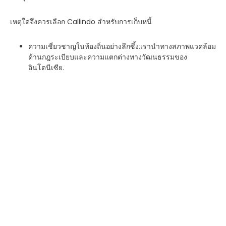
เหตุใดจึงควรเลือก Callindo สำหรับการเก็บหนี้
ความเชี่ยวชาญในท้องถิ่นอย่างลึกซึ้ง
:เรานำทางสภาพแวดล้อม
ด้านกฎระเบียบและความแตกต่างทางวัฒนธรรมของ
อินโดนีเซีย.
การฟื้นฟูที่ขับเคลื่อนด้วยเทคโนโลยี
:เราผสมผสานการ
วิเคราะห์ข้อมูล AI และการสื่อสารแบบ Omnichannel เพื่อ
ให้การรวบรวมข้อมูลมีความชาญฉลาดมากขึ้น.
โซลูชันที่ปรับแต่งได้
:ตั้งแต่การเก็บเงินแบบไม่เข้มงวดไปจนถึง
การผิดนัดชำระหนี้ร้ายแรง กลยุทธ์ของเราปรับให้เหมาะกับ
ความต้องการของคุณ.
ปลอดภัยและเป็นไปตามข้อกำหนด
:การปกป้องข้อมูลลูกหนี้เป็น
สิ่งที่ไม่สามารถต่อรองได้ ระบบและกระบวนการของเราสะท้อน
สิ่งนั้น.
มุ่งเน้นไปที่ธุรกิจหลักของคุณ
:ให้เราดูแลเรื่องคอลเลกชั่น เพื่อ
ให้คุณสามารถจัดสรรทรัพยากรเพื่อการเติบโตได้.
อนาคตของการทวงหนี้ มุมมองของ
Callindo