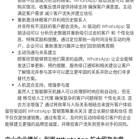
销售不应该成为对话的结束。WhatsApp 自动消息可以
跟进
购买情况、收集反馈并提供持续支持
确保客户满意度。主动
满足客户需求
减少客户流失并建立信任
.
重新激活休眠客户并利用历史联系人
并非所有不活跃的客户都会流失。AI 驱动的 WhatsApp 营
销活动可以
分析历史数据并重新吸引过去的客户
和
个性化信
息、特殊奖励和提醒
。通过定位那些一段时间没有互动的用
户，企业可以
重新激发兴趣并让他们回到销售周期
.
主动沟通与关系建立
顾客欣赏能够预见他们需求的品牌。WhatsApp 让企业能够
发送订单更新、预约提醒、服务续订通知和相关建议
让客户
了解情况并参与其中可以建立更牢固的关系并防止他们寻求
替代方案。
人机混合支持，增强参与度
虽然人工智能聊天机器人可以处理即时响应和自动化，但无
缝
移交给人工代理
确保复杂的客户问题得到
个性化关注
. 混
合方法增强了
通过将效率与人际关系相结合来提升客户体验
.
留存驱动的 WhatsApp 营销策略重点关注
建立长期价值和信任
而
不仅仅是快速销售。通过有意义、及时的互动持续吸引客户的企业
能够建立更强的品牌忠诚度，并降低客户流失到竞争对手的风险。