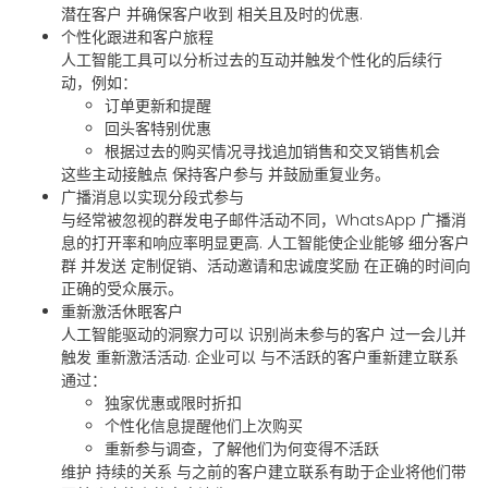
潜在客户
并确保客户收到
相关且及时的优惠
.
个性化跟进和客户旅程
人工智能工具可以分析过去的互动并触发个性化的后续行
动，例如：
订单更新和提醒
回头客特别优惠
根据过去的购买情况寻找追加销售和交叉销售机会
这些主动接触点
保持客户参与
并鼓励重复业务。
广播消息以实现分段式参与
与经常被忽视的群发电子邮件活动不同，WhatsApp
广播消
息的打开率和响应率明显更高
. 人工智能使企业能够
细分客户
群
并发送
定制促销、活动邀请和忠诚度奖励
在正确的时间向
正确的受众展示。
重新激活休眠客户
人工智能驱动的洞察力可以
识别尚未参与的客户
过一会儿并
触发
重新激活活动
. 企业可以
与不活跃的客户重新建立联系
通过：
独家优惠或限时折扣
个性化信息提醒他们上次购买
重新参与调查，了解他们为何变得不活跃
维护
持续的关系
与之前的客户建立联系有助于企业将他们带