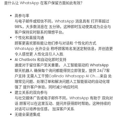
是什么让 WhatsApp 在客户保留方面如此有效？
高参与率
与电子邮件或短信不同，WhatsApp 消息具有
打开率超过
98%
，大多数消息在
五分钟
。这种即时互动使其成为企业与
客户保持实时联系的理想平台。
个性化和直接沟通
顾客更喜欢那些能让他们参与对话和
个性化的方式
.
WhatsApp 允许企业
称呼顾客姓名
发送定制信息，并创造更
令人感觉更
人性化且引人入胜
.
AI Chatbots 和自动化即时支持
速度对于留住客户至关重要。
人工智能驱动的 WhatsApp
聊天机器人
确保每个询问都能得到立即答复，提供
24/7客
户支持
无需人工干预​Callindo Whatsapp AI Ch……来自
处
理常见问题、处理订单和解决问题
人工智能驱动的自动化增
强了
提升客户体验，同时减少响应时间
.
建立关系的双向参与
与社交媒体广告或电子邮件不同，WhatsApp 有助于
双向对
话
顾客可以在这里互动、提问并获得即时帮助。这种持续的
对话可以培养信任感，
加深客户关系
.
无缝全渠道集成