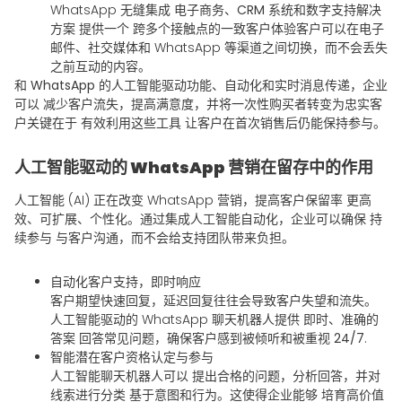
WhatsApp 无缝集成
电子商务、CRM 系统和数字支持解决
方案
提供一个
跨多个接触点的一致客户体验
客户可以在电子
邮件、社交媒体和 WhatsApp 等渠道之间切换，而不会丢失
之前互动的内容。
和
WhatsApp 的人工智能驱动功能、自动化和实时消息传递
，企业
可以
减少客户流失，提高满意度，并将一次性购买者转变为忠实客
户
关键在于
有效利用这些工具
让客户在首次销售后仍能保持参与。
人工智能驱动的 WhatsApp 营销在留存中的作用
人工智能 (AI) 正在改变 WhatsApp 营销，提高客户保留率
更高
效、可扩展、个性化
。通过集成人工智能自动化，企业可以确保
持
续参与
与客户沟通，而不会给支持团队带来负担。
自动化客户支持，即时响应
客户期望快速回复，延迟回复往往会导致客户失望和流失。
人工智能驱动的 WhatsApp 聊天机器人提供
即时、准确的
答案
回答常见问题，确保客户感到被倾听和被重视
24/7
.
智能潜在客户资格认定与参与
人工智能聊天机器人可以
提出合格的问题，分析回答，并对
线索进行分类
基于意图和行为。这使得企业能够
培育高价值