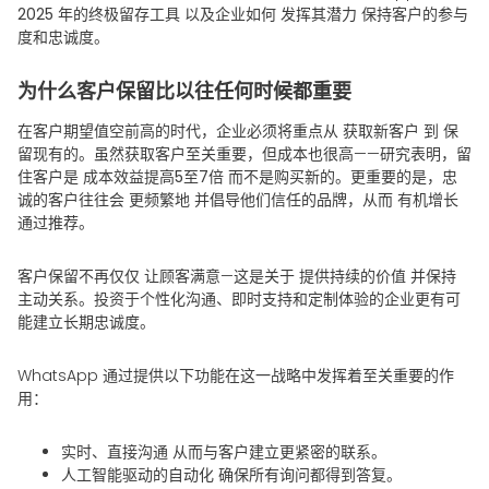
2025 年的终极留存工具
以及企业如何
发挥其潜力
保持客户的参与
度和忠诚度。
为什么客户保留比以往任何时候都重要
在客户期望值空前高的时代，企业必须将重点从
获取新客户
到
保
留现有的
。虽然获取客户至关重要，但成本也很高——研究表明，留
住客户是
成本效益提高5至7倍
而不是购买新的。更重要的是，忠
诚的客户往往会
更频繁地
并倡导他们信任的品牌，从而
有机增长
通过推荐。
客户保留不再仅仅
让顾客满意
—这是关于
提供持续的价值
并保持
主动关系
。投资于个性化沟通、即时支持和定制体验的企业更有可
能建立长期忠诚度。
WhatsApp 通过提供以下功能在这一战略中发挥着至关重要的作
用：
实时、直接沟通
从而与客户建立更紧密的联系。
人工智能驱动的自动化
确保所有询问都得到答复。