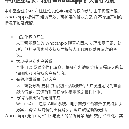
中小企业增长：利用 WhatsApp 扩大留存力度
中小型企业 (SMB) 往往难以维持
持续的客户参与
由于资源有限。
WhatsApp 提供了
经济高效、可扩展的解决方案
在不增加开销的
情况下加强保留。
自动化客户互动
人工智能驱动的 WhatsApp 聊天机器人
处理常见问题、处
理订单并提供实时支持
从而解放人工代理以处理复杂的查
询。
大规模建立客户关系
企业可以
发送个性化消息、提醒和忠诚度奖励
无需庞大的营
销团队即可保持客户参与度。
有效地重新激活老客户
人工智能分析
史料
到
识别不活跃的客户
并发送定制的重新
激活信息，提供折扣或独家优惠来吸引他们回来。
与销售和支持的无缝集成
WhatsApp 连接
CRM 系统、电子商务平台和数字支持解决
方案
，确保
从询价到重复购买，客户旅程顺畅无阻。
.
WhatsApp 允许中小企业
与更大的品牌竞争
通过交付
个性化、实
时参与
规模化。智能自动化和战略沟通无需大量预算或人力即可保
持客户忠诚度。