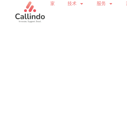
家
技术
服务