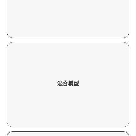
利用 Callindo 设施或通过远程代理的技术为客
或下班后的查询。
混合模型
门任务提供灵活性，并通过外包支持处理大量
内部和外包服务的融合，通过核心团队执行专