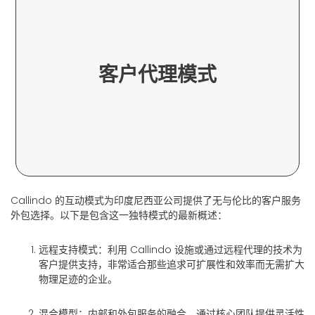
个性化的客户支持。
客户代理模式
运营，确保与您的文化和流程深度契合，提供
Callindo 训练有素的专业人员可直接融入您的
Callindo 的互动模式为印度尼西亚公司提供了无与伦比的客户服务
外包选择。以下是包含这一独特模式的最新概述：
远程支持模式
：利用 Callindo 设施或通过远程代理的技术为
客户提供支持，非常适合那些追求可扩展性和效率而无需扩大
物理足迹的企业。
混合模型
：内部和外包服务的融合，通过核心团队提供灵活性