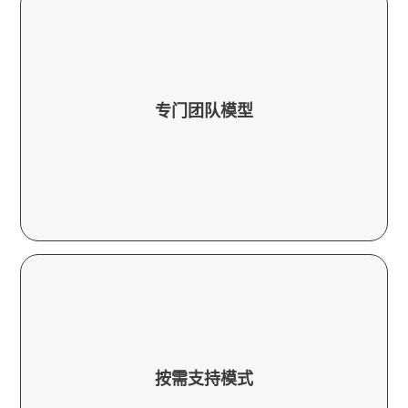
作为您内部团队的延伸。
专门团队模型
水平的定制、集成和对您的业务需求的理解，
拥有一支专门为您的帐户服务的团队，提供高
小客户支持服务。
按需支持模式
允许根据季节性需求或产品发布周期扩大或缩
该模型非常适合具有不同支持需求的企业，它