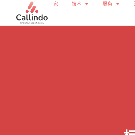
家
技术
服务