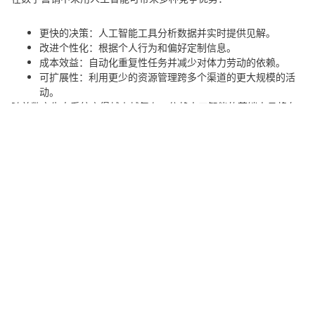
更快的决策
：人工智能工具分析数据并实时提供见解。
改进个性化
：根据个人行为和偏好定制信息。
成本效益
：自动化重复性任务并减少对体力劳动的依赖。
可扩展性
：利用更少的资源管理跨多个渠道的更大规模的活
动。
随着数字生态系统变得越来越复杂，依赖人工智能的营销人员将在
速度、准确性和创新方面占据上风。
如何开始使用人工智能营销工
具
如果您刚刚开始 AI 之旅，请按照以下步骤开始：
评估您当前的工作流程
：确定 AI 可以减少工作量或提高性能
的领域。
选择正确的工具
：优先考虑与您现有平台良好集成的工具。
从小事做起
：在扩大规模之前，先试用一两种工具。
培训你的团队
：确保您的团队了解如何有效地使用 AI 工具。