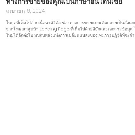
ทางการขายของคุณเป็นภาษาอินโดนีเซีย
เมษายน 6, 2024
ในยุคที่เต็มไปด้วยเนื้อหาดิจิทัล ช่องทางการขายแบบเดิมกลายเป็นสิ่งต
จากโฆษณาสู่หน้า Landing Page ที่เต็มไปด้วยอีบุ๊กและเอกสารข้อมูล ไ
ใหม่ได้อีกต่อไป พบกับพลังแห่งการเปลี่ยนแปลงของ AI: การปฏิวัติที่จ
เฉพาะอย่างยิ่งสำหรับตลาดอินโดนีเซียที่มีการเปลี่ยนแปลงอย่างรวดเร
ช่องทางการขายที่ทันสมัยซึ่งใช้ประโยชน์จากการทำงานร่วมกันระหว่
Woztell เพื่อเข้าถึงลูกค้าโดยตรงและมีประสิทธิภาพในภาษาอินโดนีเซีย
ChatGPT ที่ขับเคลื่อนด้วย AI และการผสานรวมแพลตฟอร์มที่ล้ำสมัย
ของคุณให้กลายเป็นการสนทนาที่ทันที มีส่วนร่วม และชาญฉลาดได้อย่าง
เข้าสู่ยุคใหม่ของการโต้ตอบและการแปลงลูกค้า
อ่านเพิ่มเติม »