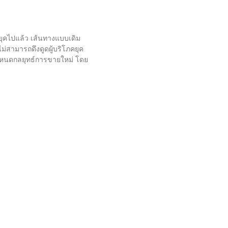
กยุคไปแล้ว เส้นทางแบบเดิม
ม่สามารถดึงดูดผู้บริโภคยุค
ะกำหนดกลยุทธ์การขายใหม่ โดย
็ว บทความนี้เปิดเผยแนวทาง
าง Callindo, ChatGPT 4 และ
 ค้นพบว่าการฝึกอบรมผู้ช่วย
สามารถเปลี่ยนช่องทางการขาย
ไร ซึ่งจะพาธุรกิจของคุณ