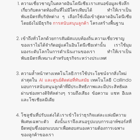
ความเชี่ยวชาญในตลาดอินโดนีเซีย
:เราเสนอข้อมูลเชิงลึก
เกี่ยวกับตลาดท้องถิ่นที่ไม่มีใครเทียบได้ ทำให้เราเป็น
พันธมิตรที่บริษัทต่าง ๆ เลือกใช้เมื่อเข้าสู่ตลาดอินโดนีเซีย
โดยยังไม่มีธุรกิจ
การสนับสนุนลูกค้า
โครงสร้างพื้นฐาน
เข้าถึงทั่วโลกด้วยการสัมผัสแบบท้องถิ่น
:ความเชี่ยวชาญ
ของเราไม่ได้จำกัดอยู่แค่ในอินโดนีเซียเท่านั้น เราใช้มุม
มองระดับโลกในการดำเนินงานของเรา ทำให้เราเป็น
พันธมิตรที่เหมาะสำหรับธุรกิจระหว่างประเทศ
ความล้ำหน้าทางเทคโนโลยี
:การใช้ประโยชน์จากสิ่งใหม่
ล่าสุดใน
AI และศูนย์ติดต่อที่ทันสมัย
เทคโนโลยี Callindo
มอบการสนับสนุนลูกค้าที่มีประสิทธิภาพและมีประสิทธิผล
ผ่านช่องทางดิจิทัลต่างๆ รวมถึงเสียง ข้อความ แชท อีเมล
และโซเชียลมีเดีย
โซลูชันที่ปรับแต่งได้
:เราเข้าใจว่าธุรกิจแต่ละแห่งมีความ
พิเศษเฉพาะตัว ดังนั้นเราจึงเสนอรูปแบบการเอาท์ซอร์สที่
ยืดหยุ่นซึ่งออกแบบมาเพื่อตอบสนองความต้องการเฉพาะ
ของลูกค้าของเรา