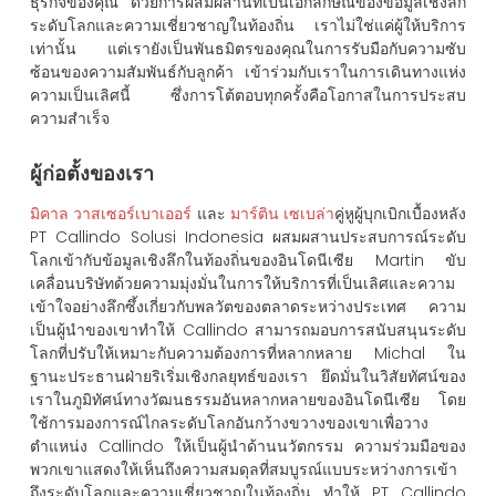
ธุรกิจของคุณ ด้วยการผสมผสานที่เป็นเอกลักษณ์ของข้อมูลเชิงลึก
ระดับโลกและความเชี่ยวชาญในท้องถิ่น เราไม่ใช่แค่ผู้ให้บริการ
เท่านั้น แต่เรายังเป็นพันธมิตรของคุณในการรับมือกับความซับ
ซ้อนของความสัมพันธ์กับลูกค้า เข้าร่วมกับเราในการเดินทางแห่ง
ความเป็นเลิศนี้ ซึ่งการโต้ตอบทุกครั้งคือโอกาสในการประสบ
ความสำเร็จ
ผู้ก่อตั้งของเรา
มิคาล วาสเซอร์เบาเออร์
และ
มาร์ติน เซเบล่า
คู่หูผู้บุกเบิกเบื้องหลัง
PT Callindo Solusi Indonesia ผสมผสานประสบการณ์ระดับ
โลกเข้ากับข้อมูลเชิงลึกในท้องถิ่นของอินโดนีเซีย Martin ขับ
เคลื่อนบริษัทด้วยความมุ่งมั่นในการให้บริการที่เป็นเลิศและความ
เข้าใจอย่างลึกซึ้งเกี่ยวกับพลวัตของตลาดระหว่างประเทศ ความ
เป็นผู้นำของเขาทำให้ Callindo สามารถมอบการสนับสนุนระดับ
โลกที่ปรับให้เหมาะกับความต้องการที่หลากหลาย Michal ใน
ฐานะประธานฝ่ายริเริ่มเชิงกลยุทธ์ของเรา ยึดมั่นในวิสัยทัศน์ของ
เราในภูมิทัศน์ทางวัฒนธรรมอันหลากหลายของอินโดนีเซีย โดย
ใช้การมองการณ์ไกลระดับโลกอันกว้างขวางของเขาเพื่อวาง
ตำแหน่ง Callindo ให้เป็นผู้นำด้านนวัตกรรม ความร่วมมือของ
พวกเขาแสดงให้เห็นถึงความสมดุลที่สมบูรณ์แบบระหว่างการเข้า
ถึงระดับโลกและความเชี่ยวชาญในท้องถิ่น ทำให้ PT Callindo