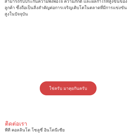
สามารถรับประกันความพึงพอใจ ความภักดี และผลกำไรที่สูงขึ้นของ
ลูกค้า ซึ่งถือเป็นสิ่งสำคัญต่อการเจริญเติบโตในตลาดที่มีการแข่งขัน
สูงในปัจจุบัน
พร้อมที่จะยกระดับประสบการณ์
ลูกค้าของคุณหรือยัง?
เปลี่ยนแปลงธุรกิจของคุณด้วยโซลูชันการสนับสนุนเฉพาะของ
Callindo
ใช่ครับ มาคุยกันครับ
ติดต่อเรา
พีที คอลลินโด โซลูซี่ อินโดนีเซีย