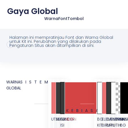
Gaya Global
Warna
Font
Tombol
Halaman ini mempratinjau Font dan Warna Global
untuk Kit ini. Perubahan yang dilakukan pada
Pengaturan Situs akan ditampilkan di sini.
WARNA
SISTEM
GLOBAL
KEBIASAAN
UTAMA
SEKUNDER
TEKS
AKSEN
BG
ELEMEN
CAHAYA
ELEMEN
TRANS
HAM
ISI
KIT
BIRU
BIRU
PUTIH
BG